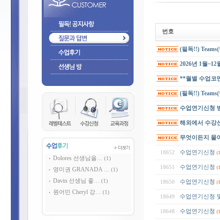
번호
(필독!!) Tea
2026년 1월~1
**월별 수업코
(필독!!) Team
수업연기신청 
해외에서 수강신
무엇이든지 물
수업연기신청
18652
(
Dolores 선생님을…
(1)
수업연기신청
18651
(
영미권 GRANADA …
(1)
Davin 선생님 좋…
(1)
수업연기신청
18650
(
원어민 Cheryl 강…
(1)
수업연기신청 
18649
수업연기신청
18648
(