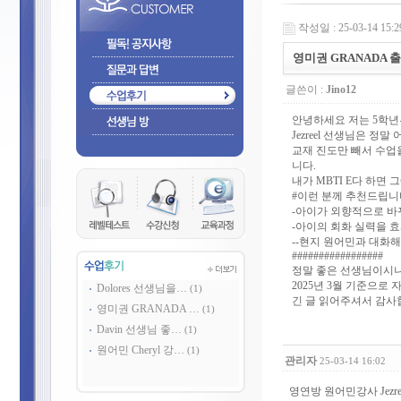
작성일 : 25-03-14 15:2
영미권 GRANADA 출
글쓴이 :
Jino12
안녕하세요 저는 5학년부
Jezreel 선생님은 
교재 진도만 빼서 수업
니다.
내가 MBTI E다 하면
#이런 분께 추천드립니
-아이가 외향적으로 바
-아이의 회화 실력을 
--현지 원어민과 대화
#################
정말 좋은 선생님이시
2025년 3월 기준으
Dolores 선생님을…
(1)
긴 글 읽어주셔서 감사
영미권 GRANADA …
(1)
Davin 선생님 좋…
(1)
원어민 Cheryl 강…
(1)
관리자
25-03-14 16:02
영연방 원어민강사 Jezr