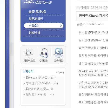
작성일 : 24-06-24 16:0
원어민 Cheryl 강사
글쓴이 :
StellaKim8…
위니잉글리쉬에서 꽤 
필리핀선생님부터 반원어
짧은 유학경험이 있어
몇가지 이유로 원어민 
원어민 선생님 Chery
제 서툰 영어에도 끝까지
실하게 해주나 싶을 정
Dolores 선생님을…
(1)
단한번도 개인적인 사정
영미권 GRANADA …
(1)
간되서 딱 끊어버리는게
Davin 선생님 좋…
(1)
원어민 Cheryl 강…
또한 굉장히 긍정적인 
(1)
혹시 고민중인 분이 계시