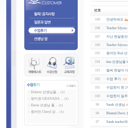
번호
109
안녕하세요
108
Teacher Aly
107
지난 한달동안 
106
Teacher Alyssa
105
원어민 Rod 선
104
tina 선생님
103
벌써 한달이 
102
수업 후기..
(1)
101
수업한지 한 2
Dolores 선생님을…
(1)
100
수업한지 일
영미권 GRANADA …
(1)
99
Sarah 선생님
Davin 선생님 좋…
(
(1)
원어민 Cheryl 강…
(1)
98
Rhainal Davi
97
Sarah teach