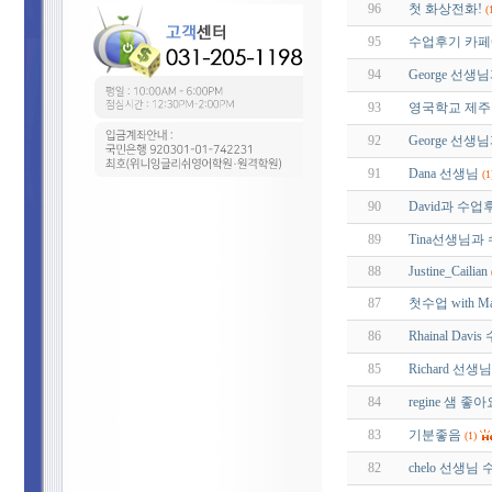
96
첫 화상전화!
(
95
수업후기 카페에
94
George 선생
93
영국학교 제주도
92
George 선생
91
Dana 선생님
(1
90
David과 수업후
89
Tina선생님과 
88
Justine_Cailian
87
첫수업 with Ma
86
Rhainal Da
85
Richard 선생
84
regine 샘 좋
83
기분좋음
(1)
82
chelo 선생님