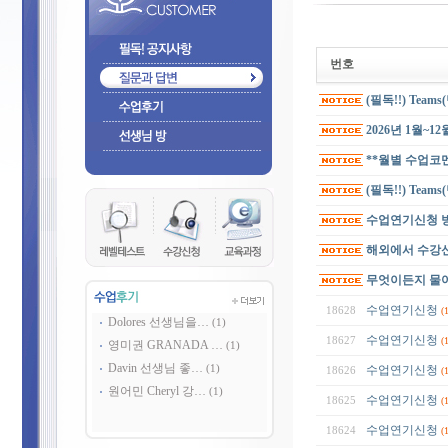
번호
(필독!!) Tea
2026년 1월~1
**월별 수업코
(필독!!) Team
수업연기신청 
해외에서 수강신
무엇이든지 물
수업연기신청
18628
(
Dolores 선생님을…
(1)
수업연기신청
18627
(
영미권 GRANADA …
(1)
Davin 선생님 좋…
(1)
수업연기신청
18626
(
원어민 Cheryl 강…
(1)
수업연기신청
18625
(
수업연기신청
18624
(