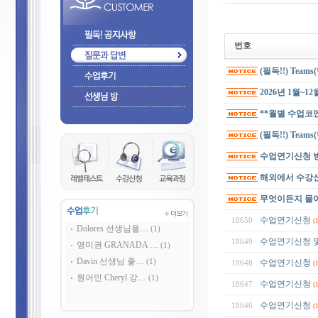
번호
(필독!!) Tea
2026년 1월~1
**월별 수업코
(필독!!) Team
수업연기신청 
해외에서 수강신
무엇이든지 물
수업연기신청
18650
(
Dolores 선생님을…
(1)
수업연기신청 
18649
영미권 GRANADA …
(1)
Davin 선생님 좋…
(1)
수업연기신청
18648
(
원어민 Cheryl 강…
(1)
수업연기신청
18647
(
수업연기신청
18646
(